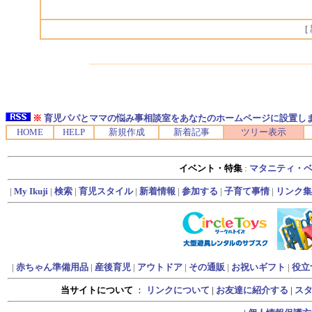
[
※
育児パパとママの悩み事相談室をあなたのホームページに設置し
HOME
HELP
新規作成
新着記事
ツリー表示
イベント・特集
:
マタニティ・
|
My Ikuji
|
検索
|
育児スタイル
|
新着情報
|
参加する
|
子育て事情
|
リンク集
|
赤ちゃん準備用品
|
産後育児
|
アウトドア
|
その通販
|
お祝いギフト
|
役立
当サイトについて
：
リンクについて
|
お友達に紹介する
|
ス