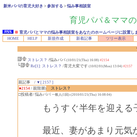
新米パパの育児大好き
>
参加する
>
悩み事相談室
育児パパ＆ママの
※
育児パパとママの悩み事相談室をあなたのホームページに設置し
HOME
HELP
新規作成
新着記事
ツリー表示
ストレス？
/悩みパパ
(10/01/21(Thu) 16:08)
#2154
└
Re[1]: ストレス？
/育児大変です
(10/02/01(Mon) 13:04)
#2157
親記事 /
▼[ 2157 ]
■2154
/ 親階層)
ストレス？
□投稿者/ 悩みパパ
一般人(1回)-(2010/01/21(Thu) 16:08:04)
もうすぐ半年を迎える
最近、妻があまり元気