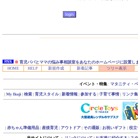
※
育児パパとママの悩み事相談室をあなたのホームページに設置し
HOME
HELP
新規作成
新着記事
ツリー表示
イベント・特集
:
マタニティ・
|
My Ikuji
|
検索
|
育児スタイル
|
新着情報
|
参加する
|
子育て事情
|
リンク集
|
赤ちゃん準備用品
|
産後育児
|
アウトドア
|
その通販
|
お祝いギフト
|
役立
当サイトについて
：
リンクについて
|
お友達に紹介する
|
ス