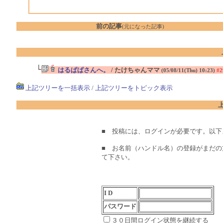
前の記事
(元になった記事)
└
はるぱぱさんへ。
/ たけちゃんママ
(05/08/11(Thu) 10:23)
#2
上記ツリーを一括表示
/
上記ツリーをトピック表示
■ 投稿には、ログインが必要です。以
■ お名前（ハンドル名）の登録がまだの
て下さい。
I D
パスワード
３０日間ログイン状態を継続する