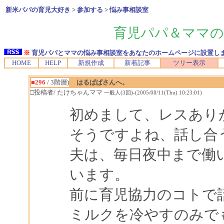
新米パパの育児大好き
>
参加する
>
悩み事相談室
育児パパ＆ママの
※
育児パパとママの悩み事相談室をあなたのホームページに設置し
HOME
HELP
新規作成
新着記事
ツリー表示
■296
/ 3階層)
はるぱぱさんへ。
□投稿者/ たけちゃんママ
一般人(3回)-(2005/08/11(Thu) 10:23:01)
初めまして、レスあり
そうですよね、話し合
夫は、毎日夜中まで働
います。
前に育児協力のコトで
ミルクを冷やすのみで